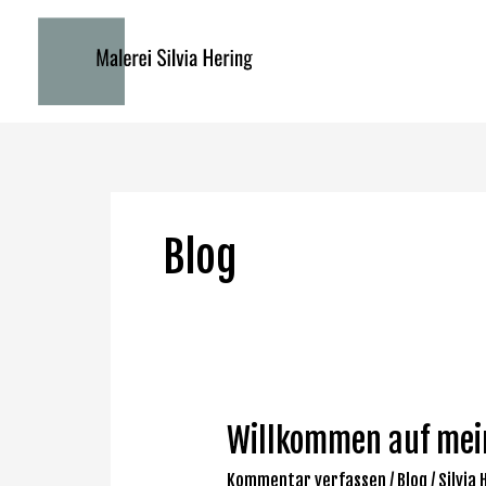
Zum
Inhalt
springen
Blog
Willkommen
Willkommen auf mei
auf
Kommentar verfassen
/
Blog
/
Silvia 