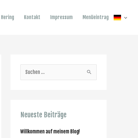
a Hering
Kontakt
Impressum
Menüeintrag
S
u
c
h
e
Neueste Beiträge
n
Willkommen auf meinem Blog!
n